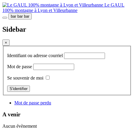
Le GAUL
100% montagne à Lyon et Villeurbanne
bar
bar
bar
Sidebar
×
Identifiant ou adresse courriel
Mot de passe
Se souvenir de moi
S'identifier
Mot de passe perdu
A venir
Aucun évènement