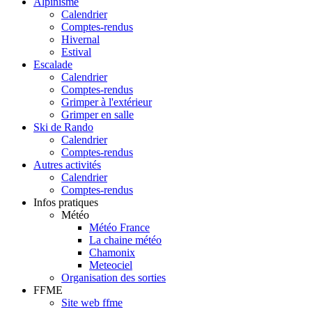
Alpinisme
Calendrier
Comptes-rendus
Hivernal
Estival
Escalade
Calendrier
Comptes-rendus
Grimper à l'extérieur
Grimper en salle
Ski de Rando
Calendrier
Comptes-rendus
Autres activités
Calendrier
Comptes-rendus
Infos pratiques
Météo
Météo France
La chaine météo
Chamonix
Meteociel
Organisation des sorties
FFME
Site web ffme